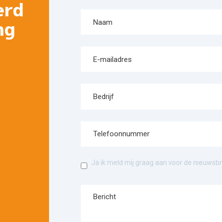
erd
ng
Ja ik meld mij graag aan voor de nieuwsbr