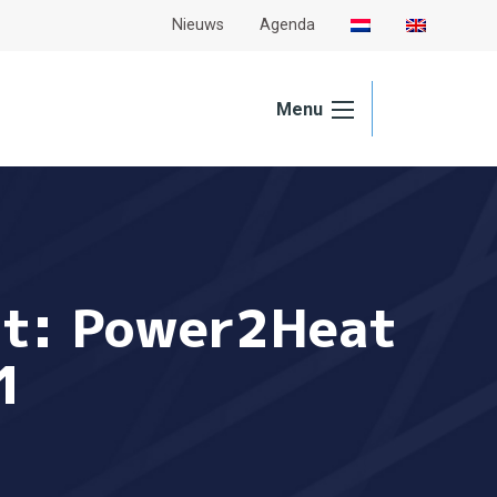
Nieuws
Agenda
Menu
ht: Power2Heat
1