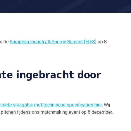
ns de
European Industry & Energy Summit (EIES)
op 8
mte ingebracht door
plete vraagstuk met technische specificaties hier
. Wij
te pitchen tijdens ons matchmaking event op 8 december.