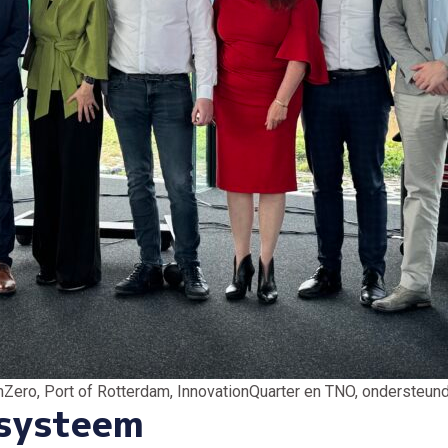
mZero, Port of Rotterdam, InnovationQuarter en TNO, ondersteun
systeem