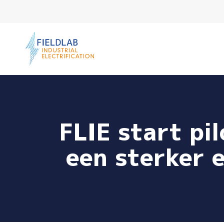
Ga naar de inhoud
FLIE start pi
een sterker 