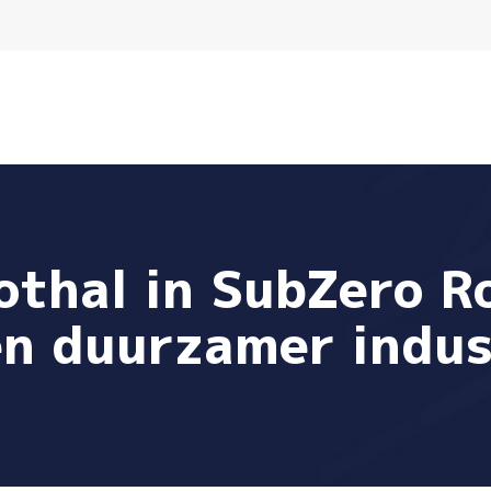
lothal in SubZero 
en duurzamer indus