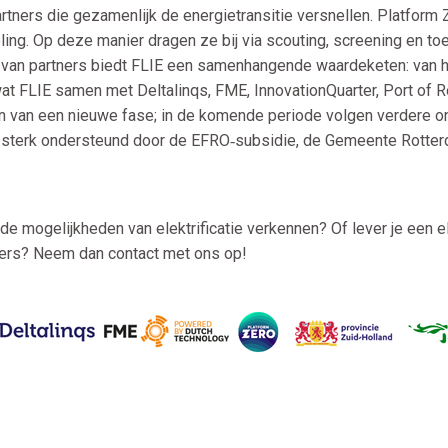
ners die gezamenlijk de energietransitie versnellen. Platform
ling. Op deze manier dragen ze bij via scouting, screening en to
an partners biedt FLIE een samenhangende waardeketen: van het
 wat FLIE samen met Deltalinqs, FME, InnovationQuarter, Port of
in van een nieuwe fase; in de komende periode volgen verdere o
j sterk ondersteund door de EFRO‑subsidie, de Gemeente Rotter
e mogelijkheden van elektrificatie verkennen? Of lever je een el
ders? Neem dan contact met ons op!