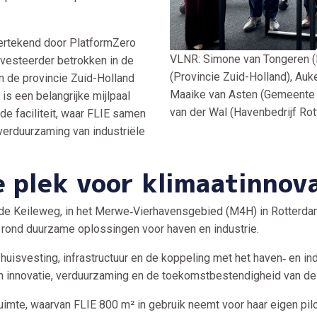
ndertekend door PlatformZero
VLNR: Simone van Tongeren (D
nvesteerder betrokken in de
(Provincie Zuid-Holland), Au
an de provincie Zuid-Holland
Maaike van Asten (Gemeente R
is een belangrijke mijlpaal
van der Wal (Havenbedrijf Rot
de faciliteit, waar FLIE samen
verduurzaming van industriële
 plek voor klimaatinnov
 de Keileweg, in het Merwe‑Vierhavensgebied (M4H) in Rotterdam
 rond duurzame oplossingen voor haven en industrie.
huisvesting, infrastructuur en de koppeling met het haven‑ en ind
aan innovatie, verduurzaming en de toekomstbestendigheid van de
imte, waarvan FLIE 800 m² in gebruik neemt voor haar eigen pilot-