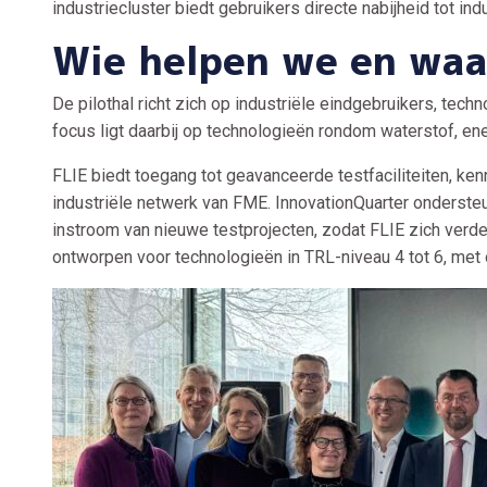
industriecluster biedt gebruikers directe nabijheid tot indu
Wie helpen we en wa
De pilothal richt zich op industriële eindgebruikers, tech
focus ligt daarbij op technologieën rondom waterstof, ene
FLIE biedt toegang tot geavanceerde testfaciliteiten, ken
industriële netwerk van FME. InnovationQuarter ondersteun
instroom van nieuwe testprojecten, zodat FLIE zich verder
ontworpen voor technologieën in TRL-niveau 4 tot 6, met o