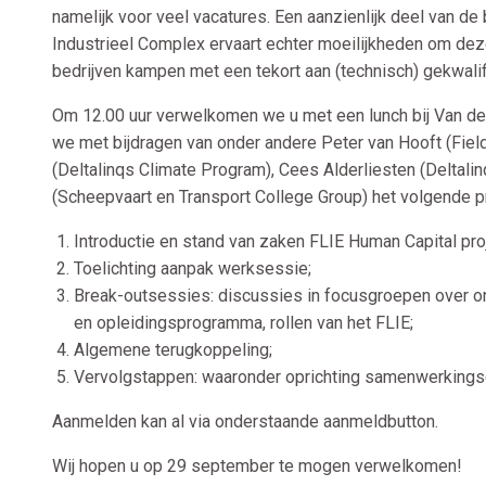
namelijk voor veel vacatures. Een aanzienlijk deel van d
Industrieel Complex ervaart echter moeilijkheden om deze 
bedrijven kampen met een tekort aan (technisch) gekwali
Om 12.00 uur verwelkomen we u met een lunch bij Van der
we met bijdragen van onder andere Peter van Hooft (Field L
(Deltalinqs Climate Program), Cees Alderliesten (Deltal
(Scheepvaart en Transport College Group) het volgende
Introductie en stand van zaken FLIE Human Capital proj
Toelichting aanpak werksessie;
Break-outsessies: discussies in focusgroepen over o
en opleidingsprogramma, rollen van het FLIE;
Algemene terugkoppeling;
Vervolgstappen: waaronder oprichting samenwerkings
Aanmelden kan al via onderstaande aanmeldbutton.
Wij hopen u op 29 september te mogen verwelkomen!