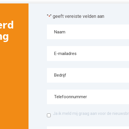
"
" geeft vereiste velden aan
*
erd
ng
Ja ik meld mij graag aan voor de nieuwsbr